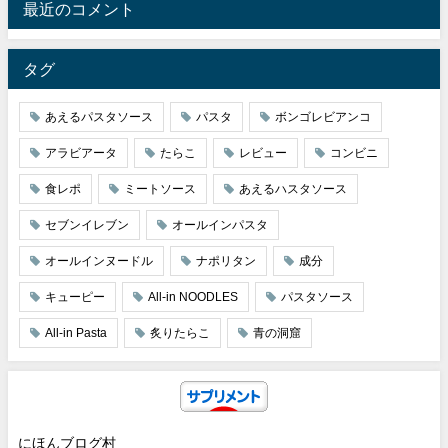
最近のコメント
タグ
あえるパスタソース
パスタ
ボンゴレビアンコ
アラビアータ
たらこ
レビュー
コンビニ
食レポ
ミートソース
あえるハスタソース
セブンイレブン
オールインパスタ
オールインヌードル
ナポリタン
成分
キューピー
All-in NOODLES
パスタソース
All-in Pasta
炙りたらこ
青の洞窟
にほんブログ村